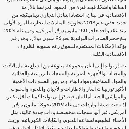
انتعاشًا واضحًا. فبعد فترة من الجمود المرتبط بالأزمة
الاقتصادية في لبنان، استعاد التبادل التجاري ديناميكيته من
جديد. ففي عام 2018 تجاوزت المبادلات التجارية للمرة الأولى
منذ عقد واحد حاجز 100 مليون دولار أمريكي، وفي عام 2024
بلغ حجم الصادرات البولندية نحو 96 مليون دولار، وهو رقم
يؤكد الإمكانات المستقرة للسوق رغم صعوبة الظروف
الاقتصادية الكلية.
تصدّر بولندا إلى لبنان مجموعة متنوعة من السلع تشمل الآلات
والمعدات والأجهزة المنزلية والمنتجات الزراعية والغذائية
والمواد الصناعية ومواد البناء. ومن بين السلع ذات الأهمية
الأكبر توربينات الغاز والإطارات والأجبان واللحوم والحبوب
والمواشي الحية. أما لبنان فيصدّر إلى بولندا كميات أقل بكثير،
إذ بلغت قيمة الواردات في عام 2019 نحو 13 مليون دولار
أمريكي، غير أنّها منتجات متخصصة وذات جودة عالية، مثل
الأمعاء الطبيعية لصناعة اللحوم، والكابلات الكهربائية، وزيت
الزيتون، والنبيذ، والفواكه الطازجة. ويُعدّ التبادل التجاري غير