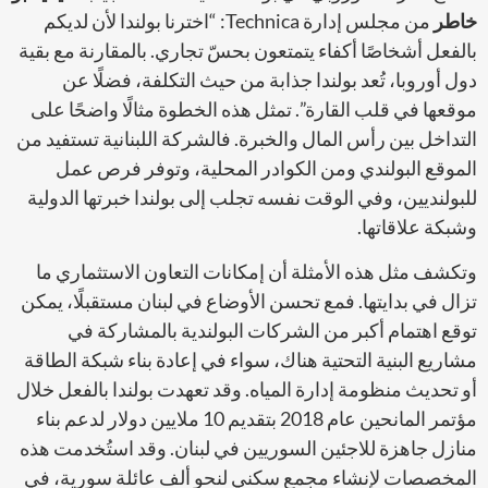
خاطر
من مجلس إدارة Technica: “اخترنا بولندا لأن لديكم
بالفعل أشخاصًا أكفاء يتمتعون بحسّ تجاري. بالمقارنة مع بقية
دول أوروبا، تُعد بولندا جذابة من حيث التكلفة، فضلًا عن
موقعها في قلب القارة”. تمثل هذه الخطوة مثالًا واضحًا على
التداخل بين رأس المال والخبرة. فالشركة اللبنانية تستفيد من
الموقع البولندي ومن الكوادر المحلية، وتوفر فرص عمل
للبولنديين، وفي الوقت نفسه تجلب إلى بولندا خبرتها الدولية
وشبكة علاقاتها.
وتكشف مثل هذه الأمثلة أن إمكانات التعاون الاستثماري ما
تزال في بدايتها. فمع تحسن الأوضاع في لبنان مستقبلًا، يمكن
توقع اهتمام أكبر من الشركات البولندية بالمشاركة في
مشاريع البنية التحتية هناك، سواء في إعادة بناء شبكة الطاقة
أو تحديث منظومة إدارة المياه. وقد تعهدت بولندا بالفعل خلال
مؤتمر المانحين عام 2018 بتقديم 10 ملايين دولار لدعم بناء
منازل جاهزة للاجئين السوريين في لبنان. وقد استُخدمت هذه
المخصصات لإنشاء مجمع سكني لنحو ألف عائلة سورية، في