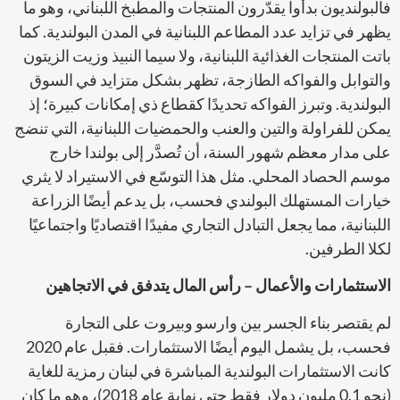
فالبولنديون بدأوا يقدّرون المنتجات والمطبخ اللبناني، وهو ما
يظهر في تزايد عدد المطاعم اللبنانية في المدن البولندية. كما
باتت المنتجات الغذائية اللبنانية، ولا سيما النبيذ وزيت الزيتون
والتوابل والفواكه الطازجة، تظهر بشكل متزايد في السوق
البولندية. وتبرز الفواكه تحديدًا كقطاع ذي إمكانات كبيرة؛ إذ
يمكن للفراولة والتين والعنب والحمضيات اللبنانية، التي تنضج
على مدار معظم شهور السنة، أن تُصدَّر إلى بولندا خارج
موسم الحصاد المحلي. مثل هذا التوسّع في الاستيراد لا يثري
خيارات المستهلك البولندي فحسب، بل يدعم أيضًا الزراعة
اللبنانية، مما يجعل التبادل التجاري مفيدًا اقتصاديًا واجتماعيًا
لكلا الطرفين.
الاستثمارات والأعمال – رأس المال يتدفق في الاتجاهين
لم يقتصر بناء الجسر بين وارسو وبيروت على التجارة
فحسب، بل يشمل اليوم أيضًا الاستثمارات. فقبل عام 2020
كانت الاستثمارات البولندية المباشرة في لبنان رمزية للغاية
(نحو 0.1 مليون دولار فقط حتى نهاية عام 2018)، وهو ما كان