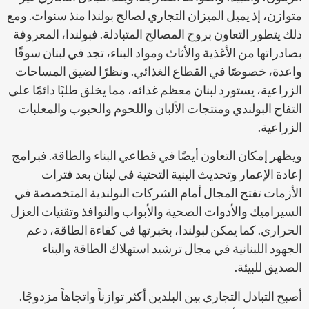
متوازن، إذ يميل الميزان التجاري لصالح بولندا منذ سنوات. ومع
ذلك يتطور التعاون بروح المصالح المتبادلة. فبولندا، المعروفة
بصادراتها من الأغذية والأثاث ومواد البناء، تجد في لبنان سوقًا
واعدة، خصوصًا في القطاع الغذائي. ونظرًا لضيق المساحات
الزراعية، يستورد لبنان معظم غذائه، مما يخلق طلبًا دائمًا على
التفاح البولندي ومنتجات الألبان واللحوم والحبوب والمعلبات
الزراعية.
ويظهر إمكان التعاون أيضًا في قطاعي البناء والطاقة. فبرامج
إعادة الإعمار وتحديث البنية التحتية في لبنان بعد فترات
الأزمات تفتح المجال أمام الشركات البولندية المتخصصة في
السيراميك والأدوات الصحية والأبواب والنوافذ وتقنيات العزل
الحراري. كما يمكن لبولندا، بخبرتها في كفاءة الطاقة، دعم
الجهود اللبنانية في مجال ترشيد استهلاك الطاقة والبناء
الصديق للبيئة.
أصبح التبادل التجاري بين البلدين أكثر توازناً واتجاهاً مزدوجًا.