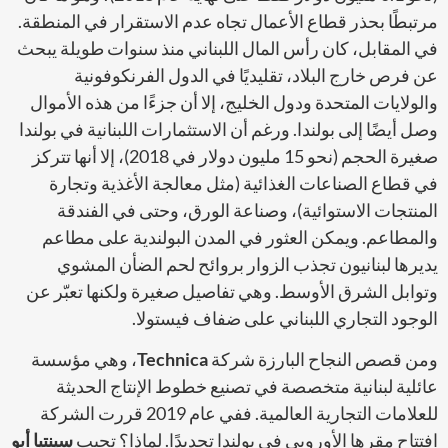
مرتبطًا بحذر قطاع الأعمال تجاه عدم الاستقرار في المنطقة.
في المقابل، كان رأس المال اللبناني منذ سنوات طويلة يبحث
عن فرص خارج البلاد، تقليديًا في الدول الفرنكوفونية
والولايات المتحدة ودول الخليج، إلا أن جزءًا من هذه الأموال
وصل أيضًا إلى بولندا. ورغم أن الاستثمارات اللبنانية في بولندا
صغيرة الحجم (نحو 15 مليون دولار في 2018)، إلا أنها تتركز
في قطاع الصناعات الغذائية (مثل معالجة الأغذية وتجارة
المنتجات الاستوائية)، وصناعة الورق، وحتى في الفندقة
والمطاعم. ويمكن العثور في المدن البولندية على مطاعم
يديرها لبنانيون تجذب الزوار بروائح لحم الضأن المشوي
وتوابل الشرق الأوسط. وهي تفاصيل صغيرة ولكنها تعبّر عن
الوجود التجاري اللبناني على ضفاف فيستولا.
ومن قصص النجاح البارزة شركة
Technica
، وهي مؤسسة
عائلية لبنانية متخصصة في تصنيع خطوط الإنتاج الحديثة
للعلامات التجارية العالمية. ففي عام 2019 قررت الشركة
افتتاح مقرها الأوروبي في بولندا تحديدًا. لماذا؟ تجيب
سينتيا أبو