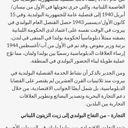
العاصمة اللبنانية، والتي جرى تحويلها في الأول من نيسان/
أبريل 1940 إلى قنصلية عامة للجمهورية البولندية. وفي 15
كانون الأول/ديسمبر 1943 حصل القنصل العام البولندي في
بيروت في الوقت نفسه على اعتماد لدى الحكومة اللبنانية
بصفته ممثلاً دبلوماسياً لحكومة بولندا في المنفى في لندن،
برتبة وزير مفوض. وقد تم في الأول من آب/أغسطس 1944
إرساء العلاقات الدبلوماسية رسميًا بين بولندا ولبنان، مما توّج
عملية طويلة لبناء الحضور البولندي في المنطقة.
ومن الجدير بالذكر أن نشاط الخدمة القنصلية البولندية في
بيروت منذ ثلاثينيات القرن العشرين لم يقتصر على القضايا
الدبلوماسية، بل شمل أيضًا الجوانب الاقتصادية، من خلال
دعم التجارة البحرية وتصدير البضائع وتطوير العلاقات
التجارية بين البلدين.
التجارة – من التفاح البولندي إلى زيت الزيتون اللبناني
شهد التعاون الاقتصادي بين بولندا ولبنان في السنوات الأخيرة