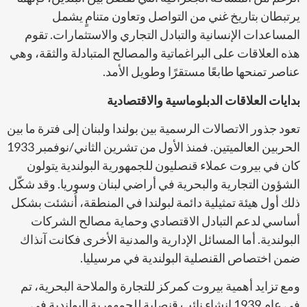
يرتبطان بتاريخ غني من التواصل وتعاون متنامٍ يشمل
المساعدات الإنسانية والتبادل التجاري والاستثمارات. تقوم
هذه العلاقات على البراغماتية والمصالح المتبادلة والثقة، وهي
عناصر تمنحها طابعًا مستقرًا وطويل الأمد.
بدايات العلاقات الدبلوماسية والاقتصادية
تعود جذور الاتصالات الرسمية بين بولندا ولبنان إلى فترة ما بين
الحربين العالميتين. فمنذ الأول من تشرين الثاني/نوفمبر 1933
كان في بيروت عملاء قنصليون للجمهورية البولندية يتولون
الشؤون التجارية والبحرية في أراضي لبنان وسوريا. وقد شكّل
ذلك أول هيئة تمثيلية دائمة لبولندا في المنطقة، أُنشئت بشكل
أساسي لدعم التبادل الاقتصادي وحماية مصالح الشركات
البولندية. أما المسائل الإدارية والمدنية الأخرى فكانت آنذاك
ضمن اختصاص القنصلية البولندية في مرسيليا.
ومع تزايد أهمية بيروت كمركز للتجارة والملاحة البحرية، تم
في عام 1939 إنشاء نائب قنصلية للجمهورية البولندية في