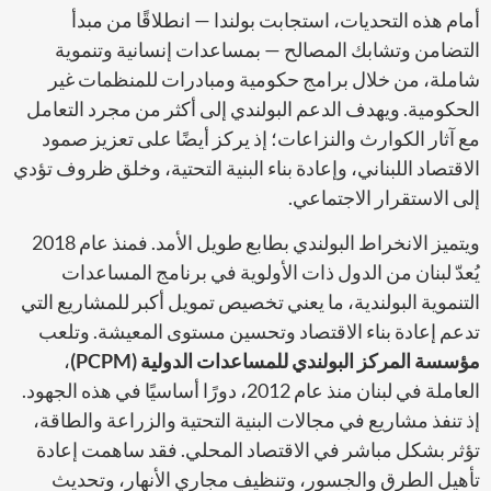
أمام هذه التحديات، استجابت بولندا — انطلاقًا من مبدأ
التضامن وتشابك المصالح — بمساعدات إنسانية وتنموية
شاملة، من خلال برامج حكومية ومبادرات للمنظمات غير
الحكومية. ويهدف الدعم البولندي إلى أكثر من مجرد التعامل
مع آثار الكوارث والنزاعات؛ إذ يركز أيضًا على تعزيز صمود
الاقتصاد اللبناني، وإعادة بناء البنية التحتية، وخلق ظروف تؤدي
إلى الاستقرار الاجتماعي.
ويتميز الانخراط البولندي بطابع طويل الأمد. فمنذ عام 2018
يُعدّ لبنان من الدول ذات الأولوية في برنامج المساعدات
التنموية البولندية، ما يعني تخصيص تمويل أكبر للمشاريع التي
تدعم إعادة بناء الاقتصاد وتحسين مستوى المعيشة. وتلعب
مؤسسة المركز البولندي للمساعدات الدولية (PCPM)
،
العاملة في لبنان منذ عام 2012، دورًا أساسيًا في هذه الجهود.
إذ تنفذ مشاريع في مجالات البنية التحتية والزراعة والطاقة،
تؤثر بشكل مباشر في الاقتصاد المحلي. فقد ساهمت إعادة
تأهيل الطرق والجسور، وتنظيف مجاري الأنهار، وتحديث