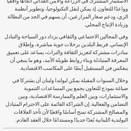
الاستثمار المشترك في الزراعة والأمن الغذائي اتجاهًا واقعيًا
وواعدًا للتعاون. إذ يمكن لنقل التكنولوجيا، وتطوير أنظمة
الري، ودعم صغار المزارعين، أن يسهم في الحد من البطالة
وزيادة الإنتاج المحلي.
وفي المجالين الاجتماعي والثقافي يزداد دور السياحة والتبادل
الإنساني. فربط البلدين برحلات جوية مباشرة، وإطلاق
مبادرات مشتركة لتعزيز الثقافة والتراث، يساعد على تعميق
المعرفة المتبادلة وبناء روابط طويلة الأمد، وهو ما ينبغي أن
ينعكس في المستقبل أيضًا على المكاسب الاقتصادية.
وخلال السنوات المقبلة يمكن لبولندا ولبنان أن يشتركا في
صياغة نموذج للتعاون يجمع بين المساعدات التنموية
والاستثمارات، وبين العلم والممارسة الاقتصادية، وبين
التضامن والفعالية. إن الشراكة القائمة على الاحترام المتبادل
والمصالح المشتركة تمنح أساسًا واقعيًا لأن تأخذ العلاقات
البولندية اللبنانية بُعدًا جديدًا ومستدامًا خلال العقد القادم.