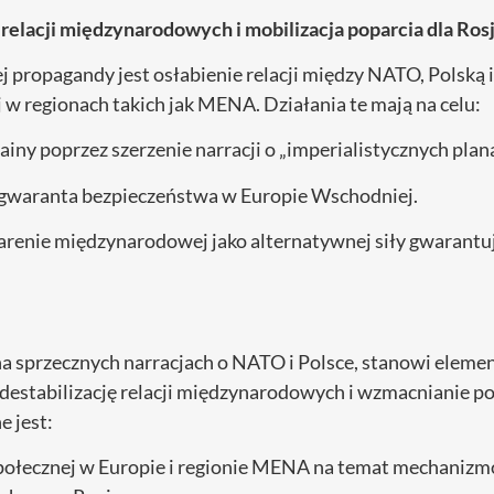
 relacji międzynarodowych i mobilizacja poparcia dla Rosj
propagandy jest osłabienie relacji między NATO, Polską i 
ej w regionach takich jak MENA. Działania te mają na celu:
iny poprzez szerzenie narracji o „imperialistycznych plana
 gwaranta bezpieczeństwa w Europie Wschodniej.
arenie międzynarodowej jako alternatywnej siły gwarantuj
a sprzecznych narracjach o NATO i Polsce, stanowi element
 destabilizację relacji międzynarodowych i wzmacnianie po
e jest:
połecznej w Europie i regionie MENA na temat mechaniz