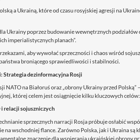
ską a Ukrainą, które od czasu rosyjskiej agresji na Ukrai
i dla Ukrainy poprzez budowanie wewnętrznych podziałów
ich imperialistycznych planach”.
zekazami, aby wywołać sprzeczności i chaos wśród sojusz
państwa broniącego sprawiedliwości i stabilności.
: Strategia dezinformacyjna Rosji
sji NATO na Białoruś oraz „obrony Ukrainy przed Polską”
nej, której celem jest osiągnięcie kilku kluczowych celów:
 relacji sojuszniczych
chnianie sprzecznych narracji Rosja próbuje osłabić wsp
e na wschodniej flance. Zarówno Polska, jak i Ukraina są 
amentalne znaczenie dla wspierania ukraińskiej obrony prz