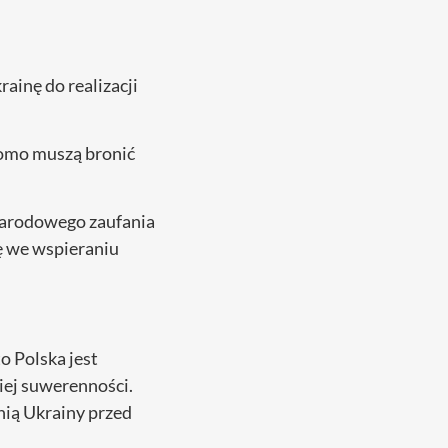
ainę do realizacji
ekomo muszą bronić
ynarodowego zaufania
ę we wspieraniu
o Polska jest
iej suwerenności.
nią Ukrainy przed