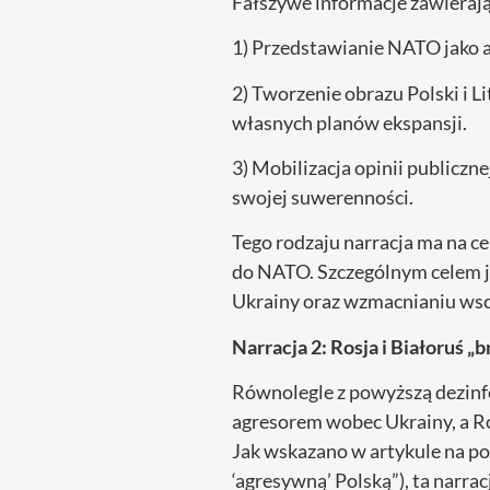
Fałszywe informacje zawieraj
1) Przedstawianie NATO jako 
2) Tworzenie obrazu Polski i L
własnych planów ekspansji.
3) Mobilizacja opinii publiczne
swojej suwerenności.
Tego rodzaju narracja ma na c
do NATO. Szczególnym celem j
Ukrainy oraz wzmacnianiu wsch
Narracja 2: Rosja i Białoruś „
Równolegle z powyższą dezinfo
agresorem wobec Ukrainy, a Ro
Jak wskazano w artykule na por
‘agresywną’ Polską”), ta narrac