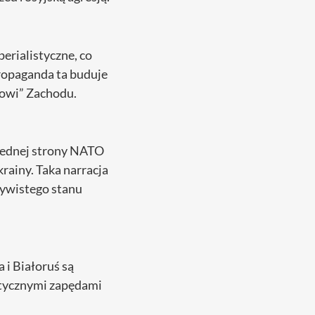
erialistyczne, co
Propaganda ta buduje
mowi” Zachodu.
jednej strony NATO
rainy. Taka narracja
zywistego stanu
 i Białoruś są
istycznymi zapędami