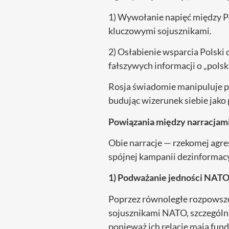
1) Wywołanie napięć między Pol
kluczowymi sojusznikami.
2) Osłabienie wsparcia Polsk
fałszywych informacji o „polsk
Rosja świadomie manipuluje pr
budując wizerunek siebie jako 
Powiązania między narracjami
Obie narracje — rzekomej agre
spójnej kampanii dezinformacyj
1) Podważanie jedności NATO i
Poprzez równoległe rozpowsze
sojusznikami NATO, szczególni
ponieważ ich relacje mają fund