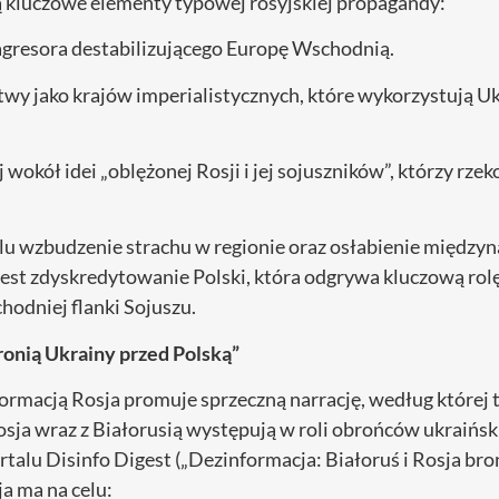
ą kluczowe elementy typowej rosyjskiej propagandy:
agresora destabilizującego Europę Wschodnią.
itwy jako krajów imperialistycznych, które wykorzystują Ukr
j wokół idei „oblężonej Rosji i jej sojuszników”, którzy rz
elu wzbudzenie strachu w regionie oraz osłabienie międz
est zdyskredytowanie Polski, która odgrywa kluczową rol
odniej flanki Sojuszu.
bronią Ukrainy przed Polską”
rmacją Rosja promuje sprzeczną narrację, według której t
sja wraz z Białorusią występują w roli obrońców ukraińsk
talu Disinfo Digest („Dezinformacja: Białoruś i Rosja bro
ja ma na celu: