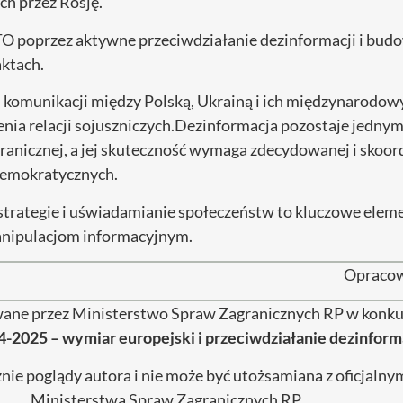
h przez Rosję.
O poprzez aktywne przeciwdziałanie dezinformacji i bu
aktach.
 komunikacji między Polską, Ukrainą i ich międzynarodow
nia relacji sojuszniczych.Dezinformacja pozostaje jednym
zagranicznej, a jej skuteczność wymaga zdecydowanej i sko
demokratycznych.
trategie i uświadamianie społeczeństw to kluczowe elem
anipulacjom informacyjnym.
Opracow
wane przez Ministerstwo Spraw Zagranicznych RP w konku
4-2025 – wymiar europejski i przeciwdziałanie dezinforma
nie poglądy autora i nie może być utożsamiana z oficjaln
Ministerstwa Spraw Zagranicznych RP.