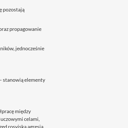
nę pozostają
 oraz propagowanie
ników, jednocześnie
 — stanowią elementy
ółpracę między
kluczowymi celami,
ed rosyjską agresją.