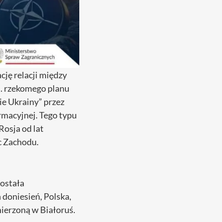
cję relacji między
j. rzekomego planu
ie Ukrainy” przez
ormacyjnej. Tego typu
Rosja od lat
c Zachodu.
ostała
doniesień, Polska,
ierzoną w Białoruś.