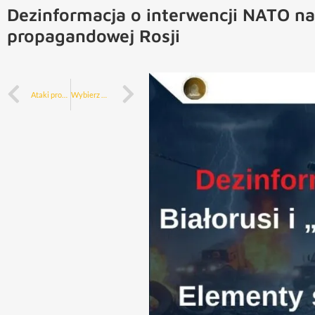
Dezinformacja o interwencji NATO na 
propagandowej Rosji
Ataki propagandowe Rosji na bazę Aegis Ashore w Redzikowie – analiza kampanii dezinformacyjnej w przestrzeni arabskojęzycznej
Wybierz Kutraszew dezinformuje Irakijczyków – Kolejna odsłona propagandy ambasadora Rosji w Iraku