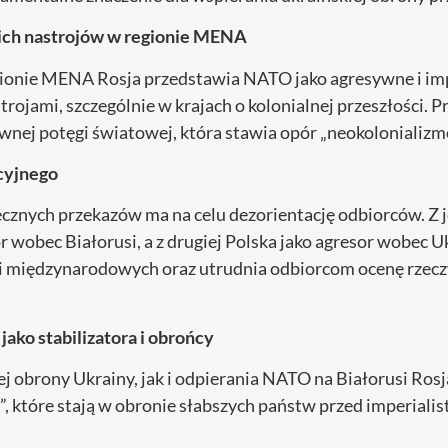
ich nastrojów w regionie MENA
gionie MENA Rosja przedstawia NATO jako agresywne i imp
rojami, szczególnie w krajach o kolonialnej przeszłości. 
ywnej potęgi światowej, która stawia opór „neokolonializ
cyjnego
cznych przekazów ma na celu dezorientację odbiorców. Z 
r wobec Białorusi, a z drugiej Polska jako agresor wobec Uk
ji międzynarodowych oraz utrudnia odbiorcom ocenę rzec
jako stabilizatora i obrońcy
obrony Ukrainy, jak i odpierania NATO na Białorusi Rosja
a”, które stają w obronie słabszych państw przed imperial