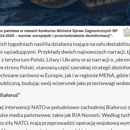
h tygodniach nasiliła działania mające na celu destabiliza
mi sąsiadującymi. Przykłady dwóch najnowszych narracji, t
z terytorium Polski, Litwy i Ukrainy oraz narracji o „obron
ze strony Polski, stanowią część szerokiej strategii dezinf
chniane zarówno w Europie, jak i w regionie MENA, gdzie 
publiczną, budując swój wizerunek jako przeciwwagi wobe
Białoruś”
ej interwencji NATO w południowo-zachodniej Białorusi z
kie media państwowe, takie jak RIA Novosti. Według tych 
zez siły NATO, mają przeprowadzić operację wojskową wym