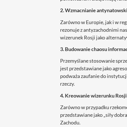
2. Wzmacnianie antynatowsk
Zarówno w Europie, jak i w re
rezonuje z antyzachodnimi nast
wizerunek Rosji jako alternat
3. Budowanie chaosu informa
Przemyślane stosowanie sprze
jest przedstawiane jako agreso
podważa zaufanie do instytuc
rzeczy.
4. Kreowanie wizerunku Rosji 
Zarówno w przypadku rzekomej 
przedstawiane jako „siły dobr
Zachodu.