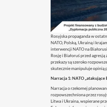
Rosyjska propaganda w ostatnic
NATO, Polską, Ukrainą i kraja
interwencji NATO na Białorusi 
Rosję i Białoruś przed agresją 
przekazy są szeroko rozpowsze
skutecznie manipuluje opinią 
Narracja 1: NATO „atakujące 
Narracja o rzekomej planowan
rozpowszechniona przez rosyjs
Litwa i Ukraina, wspierane pr