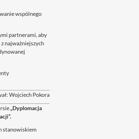
dowanie wspólnego
ymi partnerami, aby
 z najważniejszych
ordynowanej
enty
ał: Wojciech Pokora
rsie
„Dyplomacja
cji”.
ym stanowiskiem