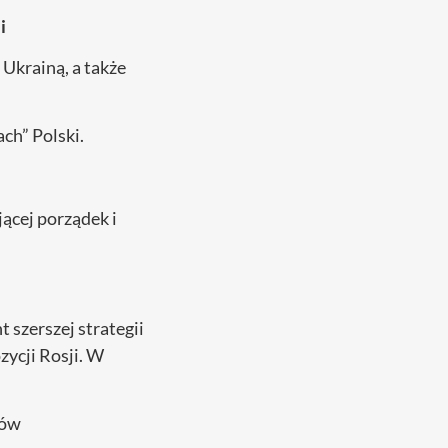
i
Ukrainą, a także
ch” Polski.
ącej porządek i
 szerszej strategii
zycji Rosji. W
mów